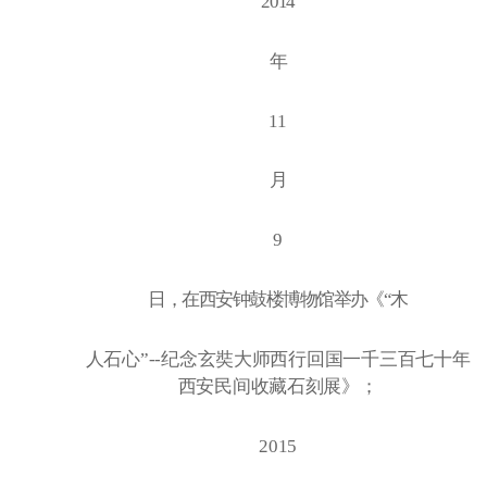
2014
年
11
月
9
日，在西安钟鼓楼博物馆举办《
“木
人石心
”--纪念玄奘大师西行回国一千三百七十年
西安民间收藏石刻展》；
2015