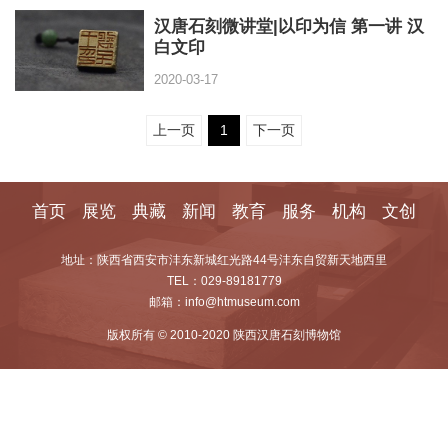
汉唐石刻微讲堂|以印为信 第一讲 汉
白文印
2020-03-17
上一页
1
下一页
首页
展览
典藏
新闻
教育
服务
机构
文创
地址：陕西省西安市沣东新城红光路44号沣东自贸新天地西里
TEL：029-89181779
邮箱：info@htmuseum.com
版权所有 © 2010-2020 陕西汉唐石刻博物馆