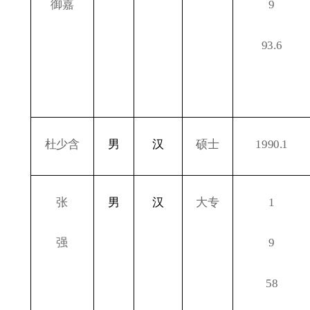
御嘉
9
93.6
杜少含
男
汉
硕士
1990.1
张
男
汉
大专
1
强
9
58